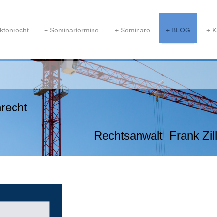
ktenrecht
Seminartermine
Seminare
BLOG
K
nrecht
walt Frank Zillm