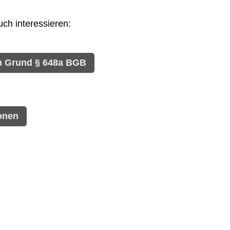
ch interessieren:
m Grund § 648a BGB
onen